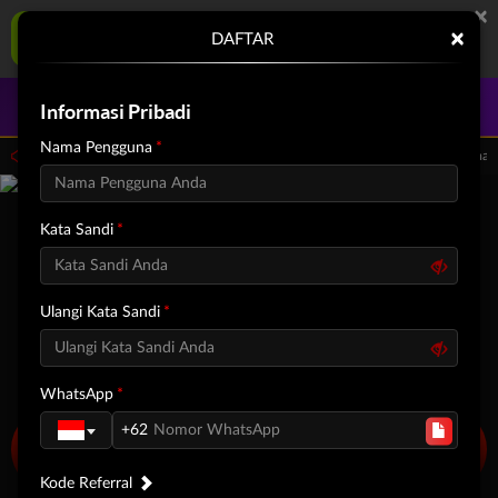
×
OLYMPUS88 Aplikasi Mobile
×
DAFTAR
UNDUH
Jangan tampilkan lagi hari ini
Masuk
Daftar
Informasi Pribadi
Nama Pengguna
i 15.00.00 sampai 30-Sep-2026 15.00.00. Selama waktu ini, PP Virtual Sports perma
Kata Sandi
Ulangi Kata Sandi
JACKPOT
PLAY
WhatsApp
+62
IDR
12,668,227,991
Kode Referral